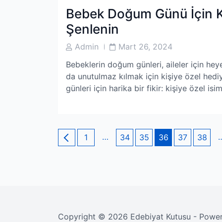
Bebek Doğum Günü İçin Kiş
Şenlenin
Post
Post
Admin
Mart 26, 2024
Author
Date
Bebeklerin doğum günleri, aileler için he
da unutulmaz kılmak için kişiye özel hed
günleri için harika bir fikir: kişiye özel isi
Yazı
Page
…
Page
Page
Page
Page
Page
1
34
35
36
37
38
sayfalaması
Copyright © 2026 Edebiyat Kutusu - Powe