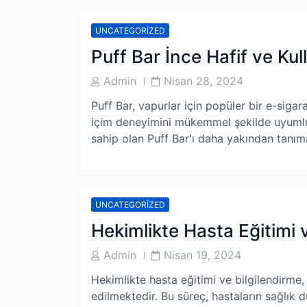
UNCATEGORIZED
Puff Bar İnce Hafif ve Kul
Post
Post
Admin
Nisan 28, 2024
Author
Date
Puff Bar, vapurlar için popüler bir e-sigara
içim deneyimini mükemmel şekilde uyumlu bi
sahip olan Puff Bar'ı daha yakından tanıma
UNCATEGORIZED
Hekimlikte Hasta Eğitimi 
Post
Post
Admin
Nisan 19, 2024
Author
Date
Hekimlikte hasta eğitimi ve bilgilendirme,
edilmektedir. Bu süreç, hastaların sağlık d