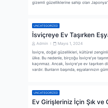
gizemli güzelliklerine sahip olan Japonya
UNCATEGORIZED
İsviçreye Ev Taşırken Eşy
Post
Post
Admin
Mayıs 1, 2024
Author
Date
İsviçre, doğal güzellikleri, kültürel zengin
ülke. Bu nedenle, birçoğu İsviçre'ye taş
kaçınmaz. Ancak, İsviçre'ye ev taşırken d
vardır. Bunların başında, eşyalarınızın güm
UNCATEGORIZED
Ev Girişleriniz İçin Şık ve