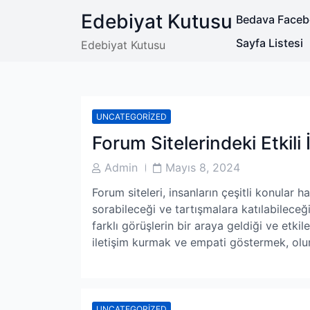
Skip
Edebiyat Kutusu
Bedava Facebo
to
content
Sayfa Listesi
Edebiyat Kutusu
UNCATEGORIZED
Forum Sitelerindeki Etkili
Post
Post
Admin
Mayıs 8, 2024
Author
Date
Forum siteleri, insanların çeşitli konular 
sorabileceği ve tartışmalara katılabileceği
farklı görüşlerin bir araya geldiği ve etki
iletişim kurmak ve empati göstermek, ol
UNCATEGORIZED