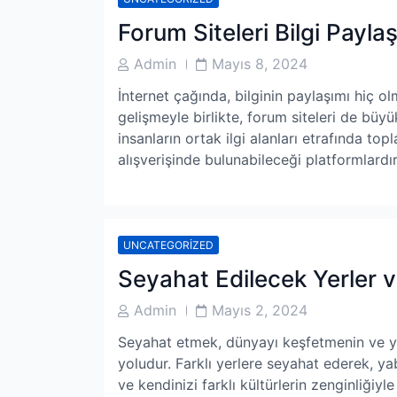
Forum Siteleri Bilgi Payla
Post
Post
Admin
Mayıs 8, 2024
Author
Date
İnternet çağında, bilginin paylaşımı hiç ol
gelişmeyle birlikte, forum siteleri de büy
insanların ortak ilgi alanları etrafında topl
alışverişinde bulunabileceği platformlardı
UNCATEGORIZED
Seyahat Edilecek Yerler v
Post
Post
Admin
Mayıs 2, 2024
Author
Date
Seyahat etmek, dünyayı keşfetmenin ve y
yoludur. Farklı yerlere seyahat ederek, y
ve kendinizi farklı kültürlerin zenginliğiyle