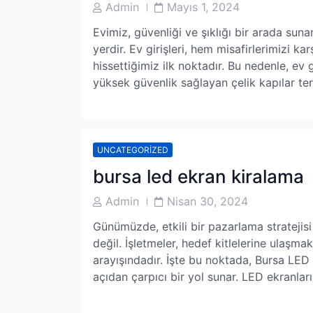
Post
Post
Admin
Mayıs 1, 2024
Author
Date
Evimiz, güvenliği ve şıklığı bir arada sun
yerdir. Ev girişleri, hem misafirlerimizi 
hissettiğimiz ilk noktadır. Bu nedenle, ev
yüksek güvenlik sağlayan çelik kapılar te
UNCATEGORIZED
bursa led ekran kiralama
Post
Post
Admin
Nisan 30, 2024
Author
Date
Günümüzde, etkili bir pazarlama strateji
değil. İşletmeler, hedef kitlelerine ulaşma
arayışındadır. İşte bu noktada, Bursa LED 
açıdan çarpıcı bir yol sunar. LED ekranlar