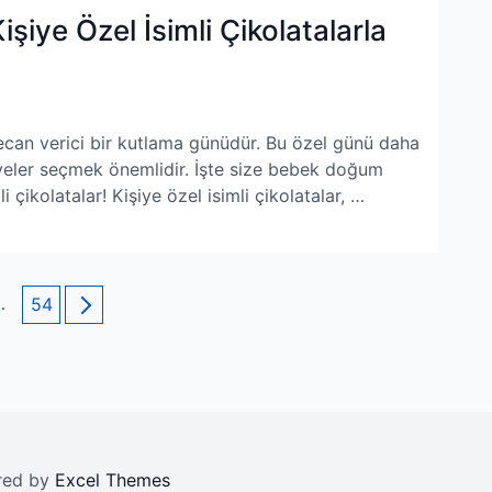
iye Özel İsimli Çikolatalarla
yecan verici bir kutlama günüdür. Bu özel günü daha
iyeler seçmek önemlidir. İşte size bebek doğum
mli çikolatalar! Kişiye özel isimli çikolatalar, …
…
Page
54
red by
Excel Themes