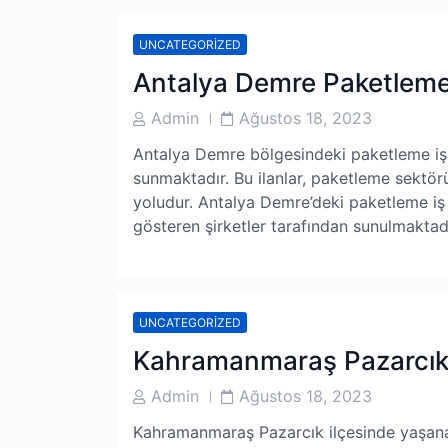
UNCATEGORIZED
Antalya Demre Paketleme İ
Post
Post
Admin
Ağustos 18, 2023
Author
Date
Antalya Demre bölgesindeki paketleme iş ila
sunmaktadır. Bu ilanlar, paketleme sektörü
yoludur. Antalya Demre’deki paketleme iş il
gösteren şirketler tarafından sunulmaktadır
UNCATEGORIZED
Kahramanmaraş Pazarcık 
Post
Post
Admin
Ağustos 18, 2023
Author
Date
Kahramanmaraş Pazarcık ilçesinde yaşanan s