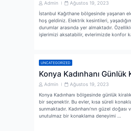
Post
Post
Admin
Ağustos 19, 2023
Author
Date
İstanbul Kağıthane bölgesinde yaşanan elek
hoş geldiniz. Elektrik kesintileri, yaşadı
durumlar arasında yer almaktadır. Özellikle
işlerimizi aksatabilir, evlerimizde konfor
UNCATEGORIZED
Konya Kadınhanı Günlük K
Post
Post
Admin
Ağustos 19, 2023
Author
Date
Konya Kadınhanı bölgesinde günlük kiralık 
bir seçenektir. Bu evler, kısa süreli konak
sunmaktadır. Kadınhanı’nın güzel doğası ve 
unutulmaz bir konaklama deneyimi …