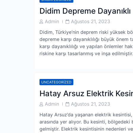
Didim Depreme Dayanıklı
Post
Post
Admin
Ağustos 21, 2023
Author
Date
Didim, Türkiye’nin deprem riski yüksek böl
depreme karşı dayanıklılığı büyük önem t
karşı dayanıklılığı ve yapılan önlemler ha
riskine karşı tasarlanmış ve inşa edilmiştir
UNCATEGORIZED
Hatay Arsuz Elektrik Kesin
Post
Post
Admin
Ağustos 21, 2023
Author
Date
Hatay Arsuz’da yaşanan elektrik kesintis
arasında yer alıyor. Bu kesinti, bölgedeki 
gelmiştir. Elektrik kesintisinin nedenleri