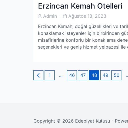
Erzincan Kemah Otelleri
Post
Post
Admin
Ağustos 18, 2023
Author
Date
Erzincan Kemah, doğal güzellikleri ve tarihi
konaklamak isteyenler için birbirinden güz
misafirlerine konforlu bir konaklama dene
seçenekleri ve geniş hizmet yelpazesi ile
Yazı
Page
…
Page
Page
Page
Page
Page
1
46
47
48
49
50
sayfalaması
Copyright © 2026 Edebiyat Kutusu - Powe