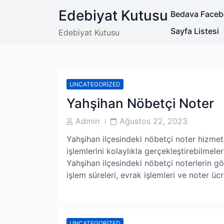
Skip
Edebiyat Kutusu
Bedava Facebo
to
content
Sayfa Listesi
Edebiyat Kutusu
UNCATEGORIZED
Yahşihan Nöbetçi Noter
Post
Post
Admin
Ağustos 22, 2023
Author
Date
Yahşihan ilçesindeki nöbetçi noter hizmet
işlemlerini kolaylıkla gerçekleştirebilmeler
Yahşihan ilçesindeki nöbetçi noterlerin gör
işlem süreleri, evrak işlemleri ve noter ücr
UNCATEGORIZED