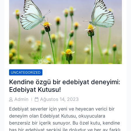
UNCATEGORIZED
Kendine özgü bir edebiyat deneyimi:
Edebiyat Kutusu!
Post
Post
Admin
Ağustos 14, 2023
Author
Date
Edebiyat severler için yeni ve heyecan verici bir
deneyim olan Edebiyat Kutusu, okuyuculara
benzersiz bir içerik sunuyor. Bu özel kutu, kendine
has bir edebiyat seçkisi ile doludur ve her ay farklı