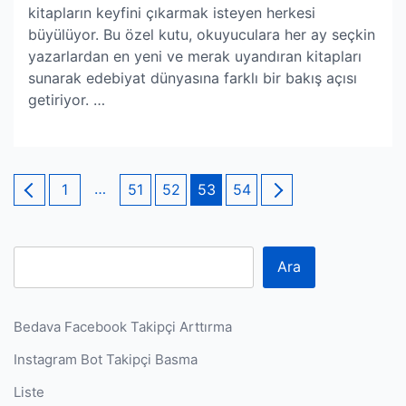
kitapların keyfini çıkarmak isteyen herkesi
büyülüyor. Bu özel kutu, okuyuculara her ay seçkin
yazarlardan en yeni ve merak uyandıran kitapları
sunarak edebiyat dünyasına farklı bir bakış açısı
getiriyor. …
Yazı
Page
…
Page
Page
Page
Page
1
51
52
53
54
sayfalaması
Ara
Bedava Facebook Takipçi Arttırma
Instagram Bot Takipçi Basma
Liste