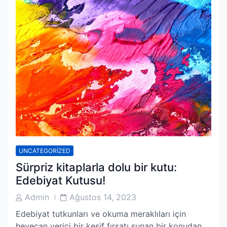
UNCATEGORIZED
Sürpriz kitaplarla dolu bir kutu:
Edebiyat Kutusu!
Post
Post
Admin
Ağustos 14, 2023
Author
Date
Edebiyat tutkunları ve okuma meraklıları için
heyecan verici bir keşif fırsatı sunan bir konudan