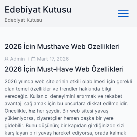
Skip
Edebiyat Kutusu
to
content
Edebiyat Kutusu
2026 İcin Musthave Web Ozellikleri
Post
Post
Admin
Mart 17, 2026
Author
Date
2026 İçin Must‑Have Web Özellikleri
2026 yılında web sitelerinin etkili olabilmesi için gerekli
olan temel özellikler ve trendler hakkında bilgi
vereceğiz. Kullanıcı deneyimini artırmak ve rekabet
avantajı sağlamak için bu unsurlara dikkat edilmelidir.
Öncelikle,
hız
her şeydir. Bir web sitesi yavaş
yükleniyorsa, ziyaretçiler hemen başka bir yere
gidebilir. Bunu düşünün; bir kapıdan girdiğinizde sizi
karşılayan biri yavaş hareket ediyorsa, orada kalmak