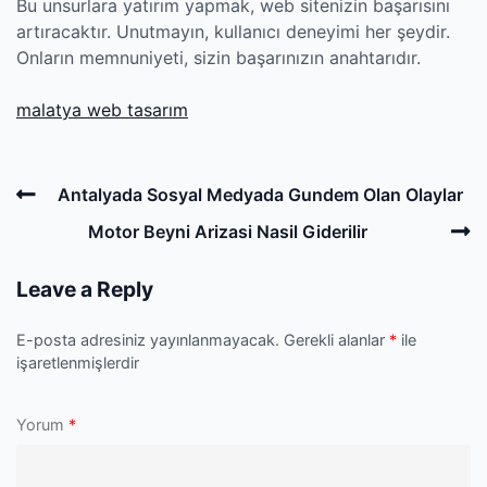
Bu unsurlara yatırım yapmak, web sitenizin başarısını
artıracaktır. Unutmayın, kullanıcı deneyimi her şeydir.
Onların memnuniyeti, sizin başarınızın anahtarıdır.
malatya web tasarım
Post
Previous
Antalyada Sosyal Medyada Gundem Olan Olaylar
navigation
Post
N
Motor Beyni Arizasi Nasil Giderilir
P
Leave a Reply
E-posta adresiniz yayınlanmayacak.
Gerekli alanlar
*
ile
işaretlenmişlerdir
Yorum
*