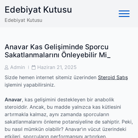
Skip
Edebiyat Kutusu
to
content
Edebiyat Kutusu
Anavar Kas Gelişiminde Sporcu
Sakatlanmalarını Önleyebilir Mi_
Post
Post
Admin
Haziran 21, 2025
Author
Date
Sizde hemen internet sitemiz üzerinden
Steroid Satış
işlemini yapabilirsiniz.
Anavar
, kas gelişimini destekleyen bir anabolik
steroiddir. Ancak, bu madde yalnızca kas kütlesini
artırmakla kalmaz, aynı zamanda sporcuların
sakatlanmalarını önleme potansiyeline de sahiptir. Peki,
bu nasıl mümkün olabilir? Anavar’ın vücut üzerindeki
etkileri, sporcuların performansını artırırken,