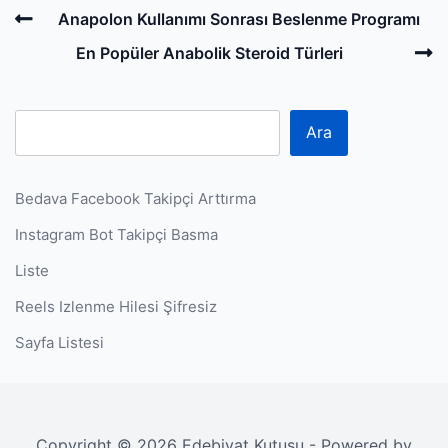
Post
Previous
Anapolon Kullanımı Sonrası Beslenme Programı
navigation
Post
N
En Popüler Anabolik Steroid Türleri
P
Ara
Bedava Facebook Takipçi Arttırma
Instagram Bot Takipçi Basma
Liste
Reels Izlenme Hilesi Şifresiz
Sayfa Listesi
Copyright © 2026 Edebiyat Kutusu - Powered by