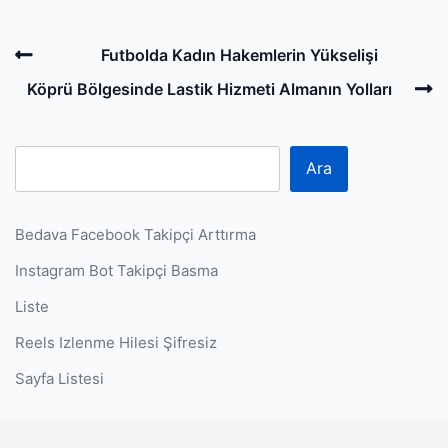
Post
Previous
Futbolda Kadın Hakemlerin Yükselişi
navigation
Post
N
Köprü Bölgesinde Lastik Hizmeti Almanın Yolları
P
Ara
Bedava Facebook Takipçi Arttırma
Instagram Bot Takipçi Basma
Liste
Reels Izlenme Hilesi Şifresiz
Sayfa Listesi