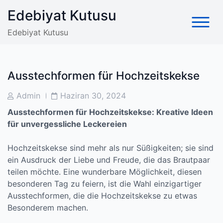
Skip
Edebiyat Kutusu
to
content
Edebiyat Kutusu
Ausstechformen für Hochzeitskekse
Post
Post
Admin
Haziran 30, 2024
Author
Date
Ausstechformen für Hochzeitskekse: Kreative Ideen
für unvergessliche Leckereien
Hochzeitskekse sind mehr als nur Süßigkeiten; sie sind
ein Ausdruck der Liebe und Freude, die das Brautpaar
teilen möchte. Eine wunderbare Möglichkeit, diesen
besonderen Tag zu feiern, ist die Wahl einzigartiger
Ausstechformen, die die Hochzeitskekse zu etwas
Besonderem machen.