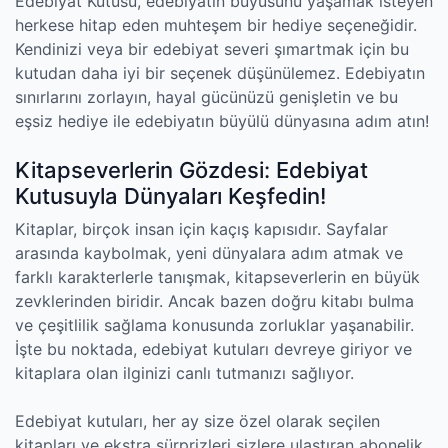
Edebiyat Kutusu, edebiyatın büyüsünü yaşamak isteyen
herkese hitap eden muhteşem bir hediye seçeneğidir.
Kendinizi veya bir edebiyat severi şımartmak için bu
kutudan daha iyi bir seçenek düşünülemez. Edebiyatın
sınırlarını zorlayın, hayal gücünüzü genişletin ve bu
eşsiz hediye ile edebiyatın büyülü dünyasına adım atın!
Kitapseverlerin Gözdesi: Edebiyat
Kutusuyla Dünyaları Keşfedin!
Kitaplar, birçok insan için kaçış kapısıdır. Sayfalar
arasında kaybolmak, yeni dünyalara adım atmak ve
farklı karakterlerle tanışmak, kitapseverlerin en büyük
zevklerinden biridir. Ancak bazen doğru kitabı bulma
ve çeşitlilik sağlama konusunda zorluklar yaşanabilir.
İşte bu noktada, edebiyat kutuları devreye giriyor ve
kitaplara olan ilginizi canlı tutmanızı sağlıyor.
Edebiyat kutuları, her ay size özel olarak seçilen
kitapları ve ekstra sürprizleri sizlere ulaştıran abonelik