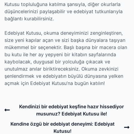
Kutusu topluluğuna katılma şansıyla, diğer okurlarla
düşüncelerinizi paylaşabilir ve edebiyat tutkunlarıyla
bağlantı kurabilirsiniz.
Edebiyat Kutusu, okuma deneyiminizi zenginleştiren,
size yeni kapılar açan ve sizi başka dünyalara taşıyan
mükemmel bir seçenektir. Başlı başına bir macera olan
bu kutu ile her ay yepyeni bir kitabın sayfalarında
kaybolacak, duygusal bir yolculuğa çıkacak ve
unutulmaz anılar biriktireceksiniz. Okuma zevkinizi
şenlendirmek ve edebiyatın büyülü dünyasına yelken
açmak için Edebiyat Kutusu’na bugün katılın!
Post
Previous
Kendinizi bir edebiyat keşfine hazır hissediyor
navigation
Post
musunuz? Edebiyat Kutusu ile!
N
Kendine özgü bir edebiyat deneyimi: Edebiyat
P
Kutusu!