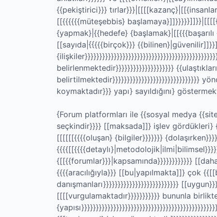
{{pekiştirici}}} tırlar}}}|[[[[kazanç}|[[{insan
[[{{{{{{müteşebbis} başlamaya}]]}}}}}]]}}|[[[[{
{yapmak}|{{hedefe} {başlamak}|[[{{{başarılı {
[[sayıda|{{{{{birçok}}} {{bilinen}|güvenilir]]}}]
{ilişkiler}}}}}}}}}}}}}}}}}}}}}}}}}}}}}}}}}}}}}}}}}
belirlenmektedir}}}}}}}}}}}}}}}}}}}} {{ulaştıkla
belirtilmektedir}}}}}}}}}}}}}}}}}}}}}}}}}}}}}} 
koymaktadır}}} yapı} sayıldığını} göstermektedi
{Forum platformları ile {{sosyal medya {{sitele
seçkindir}}}} [[maksada]]} işlev gördükleri} {
[[[[[[{{{{oluşan} {bilgiler}}}}}}} {dolaşırken}}}}}
{{{{[[{{{{detaylı}|metodolojik|ilmi|bilimsel}}}}}
{[[{{forumlar}}}|kapsamında}}}}}}}}}}}} [[daha
{{{{aracılığıyla}}} [[bu|yapılmakta]]} çok {{[[
danışmanları}}}}}}}}}}}}}}}}}}}}}}}}}} [[uygun}}
[[[[vurgulamaktadır}}}}}}}}}}} bununla birlik
{yapısı}}}}}}}}}}}}}}}}}}}}}}}}}}}}}}}}}}}}}}}}}}}}}}}