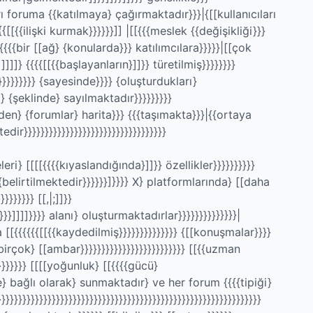
ları foruma {{katılmaya} çağırmaktadır}}}|{[[kullanıcıları
{[[{{ilişki kurmak}}}}}}]] |[[{{{meslek {{değişikliği}}}
{{{bir [[ağ} {konularda}}} katılımcılara}}}}}|[[çok
]]]]} {{{{[[{{başlayanların}]]}} türetilmiş}}}}}}}}
}}}}}}}}}}}}} {sayesinde}}}} {oluşturdukları}
rı} {şeklinde} sayılmaktadır}}}}}}}}}
yönden} {forumlar} harita}}} {{{taşımakta}}}|{{ortaya
r}}}}}}}}}}}}}}}}}}}}}}}}}}}}}}}}}}
ri} [[[[{{{{kıyaslandığında}]]}} özellikler}}}}}}}}}}
belirtilmektedir}}}}}}]}}}} X} platformlarında} [[daha
}}}}}}} [[,|;]]}}
}}]]]]}}}} alanı} oluşturmaktadırlar}}}}}}}}}}}}}}|
 [[{{{{{{[[{{kaydedilmiş}}}}}}}}}}}}}} {[[konuşmalar}}}}
birçok} [[ambar}}}}}}}}}}}}}}}}}}}}}}}}} [[{{uzman
}}}}}}} [[[[yoğunluk} [[{{{{gücü}
te} bağlı olarak} sunmaktadır} ve her forum {{{{tipiği}
}}}}}}}}}}}}}}}}}}}}}}}}}}}}}}}}}}}}}}}}}}}}}}}}}}}}}}}}}}}}}}