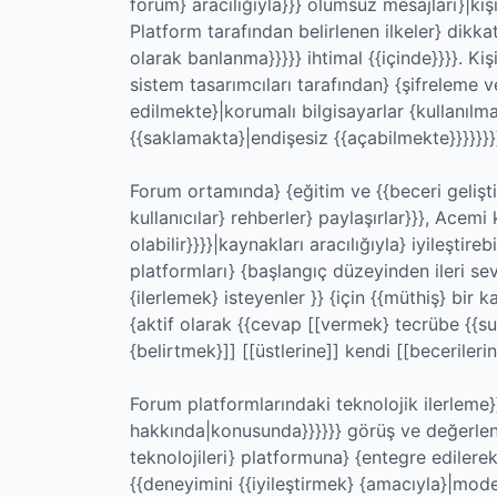
forum} aracılığıyla}}} olumsuz mesajları}|kişi
Platform tarafından belirlenen ilkeler} dikka
olarak banlanma}}}}} ihtimal {{içinde}}}}. Kiş
sistem tasarımcıları tarafından} {şifreleme 
edilmekte}|korumalı bilgisayarlar {kullanılmak
{{saklamakta}|endişesiz {{açabilmekte}}}}}}}}
Forum ortamında} {eğitim ve {{beceri gelişti
kullanıcılar} rehberler} paylaşırlar}}}, Acemi 
olabilir}}}}|kaynakları aracılığıyla} iyileştire
platformları} {başlangıç düzeyinden ileri se
{ilerlemek} isteyenler }} {için {{müthiş} bir ka
{aktif olarak {{cevap [[vermek} tecrübe {{s
{belirtmek}]] [[üstlerine]] kendi [[becerilerini
Forum platformlarındaki teknolojik ilerleme
hakkında|konusunda}}}}}} görüş ve değerlen
teknolojileri} platformuna} {entegre edilerek},
{{deneyimini {{iyileştirmek} {amacıyla}|mode