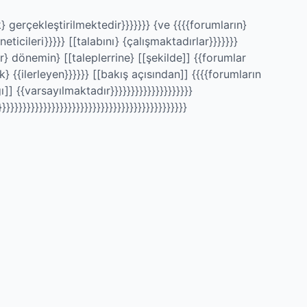
} gerçekleştirilmektedir}}}}}}} {ve {{{{forumların}
cileri}}}}} [[talabını} {çalışmaktadırlar}}}}}}}
} dönemin} [[taleplerrine} [[şekilde]] {{forumlar
} {{ilerleyen}}}}}} [[bakış açısından]] {{{{forumların
]] {{varsayılmaktadır}}}}}}}}}}}}}}}}}}}}
}}}}}}}}}}}}}}}}}}}}}}}}}}}}}}}}}}}}}}}}}}}}}}