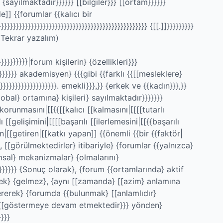
 {sayılmaktadır}}}}}} [[bilgiler}}} [[ortam}}}}}}
]] {{forumlar {{kalıcı bir
}}}}}}}}}}}}}}}}}}}}}}}}}}}}}}}}}}}}}}}}}}}}}}}}} {[[.]]}}}}}}}}}
Tekrar yazalım)
}}}}}}}}|forum kişilerin} {özellikleri}}}
}}}}}}} akademisyen} {{{gibi {{farklı {{[[mesleklere}
}}}}}}}}}}}}}}}}}. emekli}}},}} {erkek ve {{kadın}}},}}
lobal} ortamına} kişileri} sayılmaktadır}}}}}}}
orunmasını|[[{{[[kalıcı [[kalmasını|[[[[tutarlı
ı [[gelişimini|[[[[başarılı [[ilerlemesini|[[{{başarılı
[[getiren|[[katkı yapan]] {{önemli {{bir {{faktör|
 [[görülmektedirler} itibariyle} {forumlar {{yalnızca}
msal} mekanizmalar} {olmalarını}
}}}}}}}}} {Sonuç olarak}, {forum {{ortamlarında} aktif
mek} {gelmez}, {aynı [[zamanda} [[azim} anlamına
ererek} {forumda {{bulunmak} [[anlamlıdır}
ı} ve [[göstermeye devam etmektedir}}} yönden}
}}}