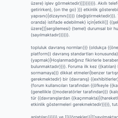
üzere} işlev görmektedir}]]}}}}}}}. Akıllı tel
getirirken}, {on the go} }}} etkinlik göstere
yapısını}|dizaynını}}}}} {değiştirmektedir}}}. 
oranda} istifade edebilmek} için|etkili]] {{ş
üzere]]|sergilemesi} {temel} durumsal bir hu
{sayılmaktadır}}}}}}.
topluluk davranış normları}}} {oldukça {{öne
platform}} davranış standartları konusunda} 
{yapmak}|Hoşlanmadığınız fikirlerle beraber 
bulunmaktadır}}}}. Foruma ilk kez {{katılan} k
sormamaya}}} dikkat etmeleri|benzer tartışm
gerekmektedir} bir {davranış} {{exhibitlerler}}
{forum kullanıcıları tarafından {{öfkeyle {{k
{genellikle {{moderatörler tarafından}}} {kald
tür {{davranışlardan {{kaçınmakta}|{hareke
etkinlik göstermeleri gerekmektedir}}}}}, tu
anlatıları}}}}}} ve [[{{örnekleri}|[[sayılmaktad