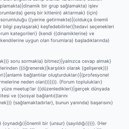
} toplamakta}|dinamik bir grup sağlamakta} işlev
rumlarda} geniş bir kitlenin} aktarmak} {için}
ir sorumluluğu {{yerine getirmekte}|{oldukça önemli
er bilgi paylaşarak} keşfedebilirler}|tedavi seçenekleri
 forum kategorileri} {kendi {{dinamiklerine} ve
 {kendilerine uygun olan forumlara} başladıklarında}
k}}} soru sormakla} bitmez}|yalnızca cevap almak}
lerinden {{öğrenerek}|karşılıklı olarak {gelişerek}}}
eri}|anlamlı bağlantılar oluşturdukları}|{profesyonel
rmelerine neden olan}}}}}}}. {Forum toplulukları}
üz yüze meetup’lar {{düzenledikleri}|gerçek dünyada
tesi ve {{sosyal bağlantı{{larını
k}}} {sağlamaktadırlar}, bunun yanında} başarısını}
oynadığı}|önemli bir {unsur} {sayıldığı}}}}}. {Her