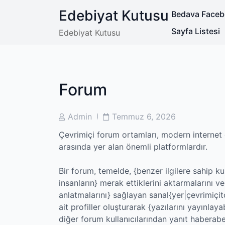
Skip
Edebiyat Kutusu
Bedava Facebo
to
content
Sayfa Listesi
Edebiyat Kutusu
Forum
Post
Post
Admin
Temmuz 6, 2026
Author
Date
Çevrimiçi forum ortamları, modern internet e
arasında yer alan önemli platformlardır.
Bir forum, temelde, {benzer ilgilere sahip ku
insanların} merak ettiklerini aktarmalarını ve
anlatmalarını} sağlayan sanal{yer|çevrimiçit
ait profiller oluşturarak {yazılarını yayınlayab
diğer forum kullanıcılarından yanıt haberaber