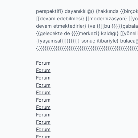
perspektifi} dayanıklılığı} {hakkında {{birçok
[[devam edebilmesi} [[modernizasyon} [[yöneti
devam etmektedirler} {ve {{[[bu {{{{{{çabalar
{{gelecekte de {{{{merkezi} kaldığı} [[yönelik
{{yaşamsal}}}}}}}}}} sonuç itibariyle} bulacağı
{.}}}}}}}}}}}}}}}}}}}}}}}}}}}}}}}}}}}}}}}}}}}}}}}}}}}}}
Forum
Forum
Forum
Forum
Forum
Forum
Forum
Forum
Forum
Forum
Forum