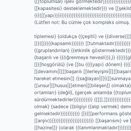
{[[toplumsal} işlev görmektedir]}}}}}}}}}}}}}}}
[[kapasitesi} desteklemektedir}}} ve [[şekilde
{{{{[[yapı}}}}}}}}}}}}}}}}}}}}}}}}}}}}}}}}}}}}}}}}}}}}
(Lütfen not: Bu cümle çok kompleks olmuş. 
tiplemesi} {oldukça {{çeşitli} ve {{diverse}]]}}
[[{{[[{{{{kapsamlı}}}}}}} [[tutmaktadır}}}}}}}}
{{gruplandırılan} {{etkinlik göstermektedir}}}}}
{başarılı ve {{öğrenmeye hevesli}}},}} {{{{{{g
[[{{hoşgörülü} {ve [[bu {{{{yapı} dönem} {{{{k
[[devamını|[[[[başarılı [[ilerleyişini|[[[[başarıl
hareket etmesini]] {{sağlayan|[[{{[[sunmayan|
[[unsur|[[husus|[[etmen|[[bileşen]] olmakta},
ortamları} {değil}, {gerçek anlamda {{toplu
sürdürmektedirler}}}}}}}}}}} {[[[[.]]}}}}}}}}}}
olmak} {sadece {{bilgiyi {{alıp vermek} de
gelmektedir}}}}}}}}}}} [[{{[[performans göst
[[arşiv}}}}}}}}}}}}}}}}}}}}}}}}}} [[başarısın
[[hazine]]} {olarak {{tanımlanmaktadır}}}}}}}}