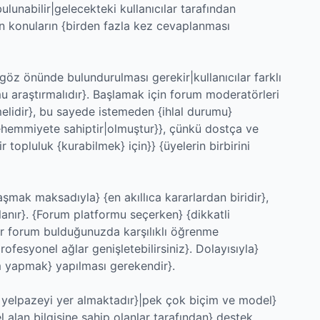
lunabilir|gelecekteki kullanıcılar tarafından
n konuların {birden fazla kez cevaplanması
öz önünde bulundurulması gerekir|kullanıcılar farklı
u araştırmalıdır}. Başlamak için forum moderatörleri
melidir}, bu sayede istemeden {ihlal durumu}
 ehemmiyete sahiptir|olmuştur}}, çünkü dostça ve
r topluluk {kurabilmek} için}} {üyelerin birbirini
mak maksadıyla} {en akıllıca kararlardan biridir},
lanır}. {Forum platformu seçerken} {dikkatli
bir forum bulduğunuzda karşılıklı öğrenme
fesyonel ağlar genişletebilirsiniz}. Dolayısıyla}
m yapmak} yapılması gerekendir}.
ir yelpazeyi yer almaktadır}|pek çok biçim ve model}
alan bilgisine sahip olanlar tarafından} destek