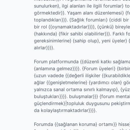
sunulurken}, ilgi alanları ile ilgili forumlar
görmektedir}}. Yaşam alanı düzenlemesi} {fo
toplandıkları}}}. {Sağlık forumları} {ciddi b
bir rol {{oynamaktadırlar}}}}, {çünkü} bireyl
{hakkında} {fikir sahibi olabilirler}}}. Farklı
gereksinimlerine} {sahip olup}, yeni üyeler}
alırlar}}}}.
Forum platformunda {{düzenli katkı sağlama
{anlamına gelmez}}}}. {Forum üyeleri} {birbir
{uzun vadede {{değerli ilişkiler {{kurabildikl
ağlar {{genişletmelerine} {yardımcı olan} gö
yalnızca sanal ortama sınırlı kalmayıp}, {y
buluştukları}}}}. buluşmalar}}} {forum mentali
güçlendirmek}|topluluk duygusunu pekiştirme
da kolaylaştırmaktadırlar}}}}.
Forumda {{sağlanan koruma} ortamı}} hisse} {