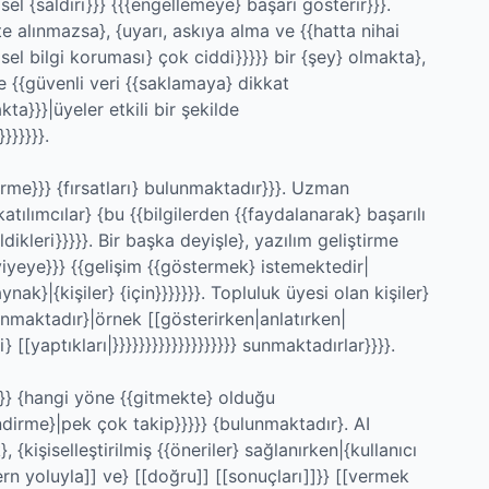
sel {saldırı}}} {{{engellemeye} başarı gösterir}}}.
te alınmazsa}, {uyarı, askıya alma ve {{hatta nihai
isel bilgi koruması} çok ciddi}}}}} bir {şey} olmakta},
ve {{güvenli veri {{saklamaya} dikkat
ta}}}|üyeler etkili bir şekilde
}}}}}}.
rme}}} {fırsatları} bulunmaktadır}}}. Uzman
katılımcılar} {bu {{bilgilerden {{faydalanarak} başarılı
bildikleri}}}}}. Bir başka deyişle}, yazılım geliştirme
viyeye}}} {{gelişim {{göstermek} istemektedir|
ynak}|{kişiler} {için}}}}}}}. Topluluk üyesi olan kişiler}
unmaktadır}|örnek [[gösterirken|anlatırken|
} [[yaptıkları|}}}}}}}}}}}}}}}}}}} sunmaktadırlar}}}}.
}}} {hangi yöne {{gitmekte} olduğu
dirme}|pek çok takip}}}}} {bulunmaktadır}. AI
 {kişiselleştirilmiş {{öneriler} sağlanırken|{kullanıcı
rn yoluyla]] ve} [[doğru]] [[sonuçları]]}} [[vermek