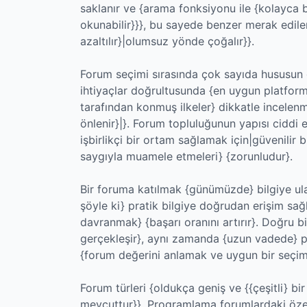
saklanır ve {arama fonksiyonu ile {kolayca bu
okunabilir}}}, bu sayede benzer merak edile
azaltılır}|olumsuz yönde çoğalır}}.
Forum seçimi sırasında çok sayıda hususun g
ihtiyaçlar doğrultusunda {en uygun platform
tarafından konmuş ilkeler} dikkatle incelen
önlenir}|}. Forum topluluğunun yapısı ciddi
işbirlikçi bir ortam sağlamak için|güvenilir bi
saygıyla muamele etmeleri} {zorunludur}.
Bir foruma katılmak {günümüzde} bilgiye ulaş
şöyle ki} pratik bilgiye doğrudan erişim sağ
davranmak} {başarı oranını artırır}. Doğru 
gerçekleşir}, aynı zamanda {uzun vadede} pro
{forum değerini anlamak ve uygun bir seçi
Forum türleri {oldukça geniş ve {{çeşitli} b
mevcuttur}}. Programlama forumlardaki özel 