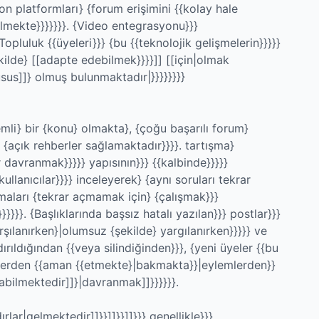
efon platformları} {forum erişimini {{kolay hale
bilmekte}}}}}}}. {Video entegrasyonu}}}
Topluluk {{üyeleri}}} {bu {{teknolojik gelişmelerin}}}}}
ekilde} [[adapte edebilmek}}}}]] [[için|olmak
sus]]} olmuş bulunmaktadır|}}}}}}}}
mli} bir {konu} olmakta}, {çoğu başarılı forum}
{açık rehberler sağlamaktadır}}}}. tartışma}
davranmak}}}}} yapısının}}} {{kalbinde}}}}}
ullanıcılar}}}} inceleyerek} {aynı soruları tekrar
aları {tekrar açmamak için} {çalışmak}}}
}}}}. {Başlıklarında başsız hatalı yazılan}}} postlar}}}
arşılanırken}|olumsuz {şekilde} yargılanırken}}}}} ve
ırıldığından {{veya silindiğinden}}}, {yeni üyeler {{bu
tlerden {{aman {{etmekte}|bakmakta}}|eylemlerden}}
tabilmektedir]]}|davranmak]]}}}}}}.
ırlar|gelmektedir]]}}]]}}]]}}} genellikle}}}