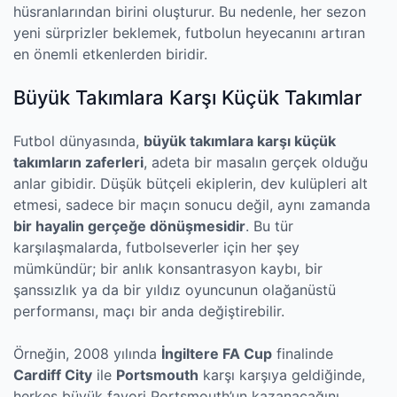
hüsranlarından birini oluşturur. Bu nedenle, her sezon
yeni sürprizler beklemek, futbolun heyecanını artıran
en önemli etkenlerden biridir.
Büyük Takımlara Karşı Küçük Takımlar
Futbol dünyasında,
büyük takımlara karşı küçük
takımların zaferleri
, adeta bir masalın gerçek olduğu
anlar gibidir. Düşük bütçeli ekiplerin, dev kulüpleri alt
etmesi, sadece bir maçın sonucu değil, aynı zamanda
bir hayalin gerçeğe dönüşmesidir
. Bu tür
karşılaşmalarda, futbolseverler için her şey
mümkündür; bir anlık konsantrasyon kaybı, bir
şanssızlık ya da bir yıldız oyuncunun olağanüstü
performansı, maçı bir anda değiştirebilir.
Örneğin, 2008 yılında
İngiltere FA Cup
finalinde
Cardiff City
ile
Portsmouth
karşı karşıya geldiğinde,
herkes büyük favori Portsmouth’un kazanacağını