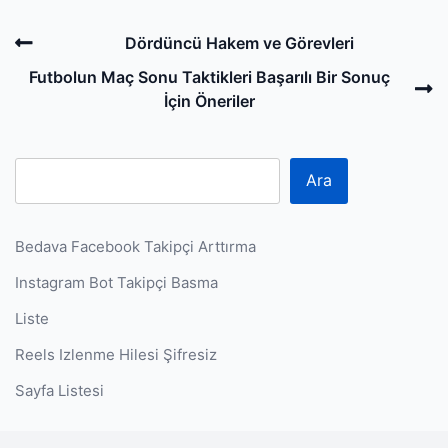
Post
Previous
Dördüncü Hakem ve Görevleri
navigation
Post
N
Futbolun Maç Sonu Taktikleri Başarılı Bir Sonuç
P
İçin Öneriler
Ara
Bedava Facebook Takipçi Arttırma
Instagram Bot Takipçi Basma
Liste
Reels Izlenme Hilesi Şifresiz
Sayfa Listesi