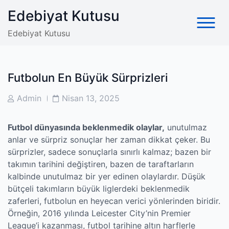
Skip
Edebiyat Kutusu
to
content
Edebiyat Kutusu
Futbolun En Büyük Sürprizleri
Post
Post
Admin
Nisan 13, 2025
Author
Date
Futbol dünyasında beklenmedik olaylar,
unutulmaz
anlar ve sürpriz sonuçlar her zaman dikkat çeker. Bu
sürprizler, sadece sonuçlarla sınırlı kalmaz; bazen bir
takımın tarihini değiştiren, bazen de taraftarların
kalbinde unutulmaz bir yer edinen olaylardır. Düşük
bütçeli takımların büyük liglerdeki beklenmedik
zaferleri, futbolun en heyecan verici yönlerinden biridir.
Örneğin, 2016 yılında Leicester City’nin Premier
League’i kazanması, futbol tarihine altın harflerle