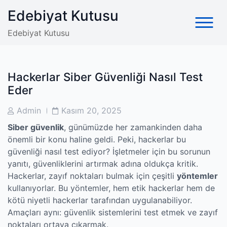
Skip
Edebiyat Kutusu
to
content
Edebiyat Kutusu
Hackerlar Siber Güvenliği Nasıl Test
Eder
Post
Post
Admin
Kasım 20, 2025
Author
Date
Siber güvenlik
, günümüzde her zamankinden daha
önemli bir konu haline geldi. Peki, hackerlar bu
güvenliği nasıl test ediyor? İşletmeler için bu sorunun
yanıtı, güvenliklerini artırmak adına oldukça kritik.
Hackerlar, zayıf noktaları bulmak için çeşitli
yöntemler
kullanıyorlar. Bu yöntemler, hem etik hackerlar hem de
kötü niyetli hackerlar tarafından uygulanabiliyor.
Amaçları aynı: güvenlik sistemlerini test etmek ve zayıf
noktaları ortaya çıkarmak.