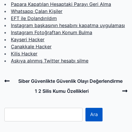
Papara Kapatılan Hesaptaki Parayı Geri Alma
Whatsapp Çalan Kişiler
EFT ile Dolandırıldım
Instagram başkasının hesabını kapatma uygulaması
Instagram Fotoğraftan Konum Bulma
Kayseri Hacker
Çanakkale Hacker
Kilis Hacker
Askıya alınmış Twitter hesabı silme
Post
Previous
Siber Güvenlikte Güvenlik Olayı Değerlendirme
navigation
Post
N
1 2 Silis Kumu Özellikleri
P
Ara