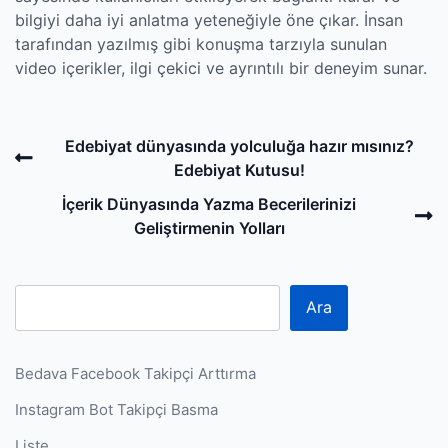
bilgiyi daha iyi anlatma yeteneğiyle öne çıkar. İnsan
tarafından yazılmış gibi konuşma tarzıyla sunulan
video içerikler, ilgi çekici ve ayrıntılı bir deneyim sunar.
Post
Previous
Edebiyat dünyasında yolculuğa hazır mısınız?
navigation
Post
Edebiyat Kutusu!
N
İçerik Dünyasında Yazma Becerilerinizi
P
Geliştirmenin Yolları
Ara
Bedava Facebook Takipçi Arttırma
Instagram Bot Takipçi Basma
Liste