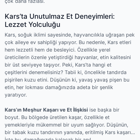
çok daha fazlası.
Kars’ta Unutulmaz Et Deneyimleri:
Lezzet Yolculuğu
Kars, soğuk iklimi sayesinde, hayvancılıkla uğraşan pek
çok aileye ev sahipliği yapıyor. Bu nedenle, Kars etleri
hem lezzetli hem de besleyici. Özellikle yerel
üreticilerin özenle yetiştirdiği hayvanlar, etin kalitesini
bir üst seviyeye taşıyor. Peki, Kars’ta hangi et
çeşitlerini denemelisiniz? Tabii ki, öncelikle tandırda
pişirilen kuzu etini. Düşünün ki, yavaş yavaş pişen bu
etin, her lokması damağınızda adeta bir şenlik
yaratıyor.
Kars’ın Meşhur Kaşarı ve Et İlişkisi
ise başka bir
boyut. Bu bölgede üretilen kaşar, özellikle et
yemekleriyle mükemmel bir uyum sağlıyor. Düşünün,
bir tabak kuzu tandırının yanında, eritilmiş Kars kaşarı…
İşte bu, damağınızda kalacak bir anı!