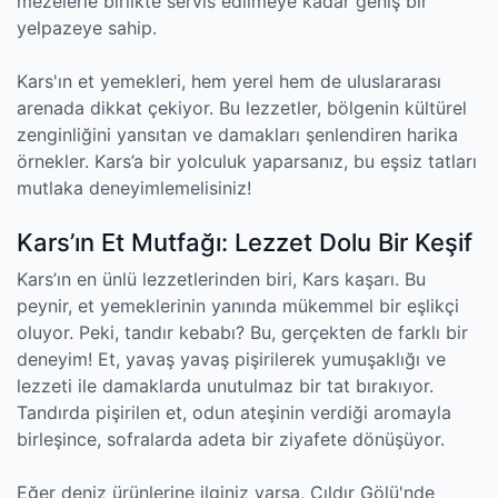
mezelerle birlikte servis edilmeye kadar geniş bir
yelpazeye sahip.
Kars'ın et yemekleri, hem yerel hem de uluslararası
arenada dikkat çekiyor. Bu lezzetler, bölgenin kültürel
zenginliğini yansıtan ve damakları şenlendiren harika
örnekler. Kars’a bir yolculuk yaparsanız, bu eşsiz tatları
mutlaka deneyimlemelisiniz!
Kars’ın Et Mutfağı: Lezzet Dolu Bir Keşif
Kars’ın en ünlü lezzetlerinden biri, Kars kaşarı. Bu
peynir, et yemeklerinin yanında mükemmel bir eşlikçi
oluyor. Peki, tandır kebabı? Bu, gerçekten de farklı bir
deneyim! Et, yavaş yavaş pişirilerek yumuşaklığı ve
lezzeti ile damaklarda unutulmaz bir tat bırakıyor.
Tandırda pişirilen et, odun ateşinin verdiği aromayla
birleşince, sofralarda adeta bir ziyafete dönüşüyor.
Eğer deniz ürünlerine ilginiz varsa, Çıldır Gölü'nde