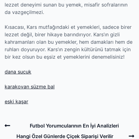
lezzet deneyimi sunan bu yemek, misafir sofralarının
da vazgeçilmezi.
Kısacası, Kars mutfağındaki et yemekleri, sadece birer
lezzet değil, birer hikaye barındırıyor. Kars’ın gizli
kahramanları olan bu yemekler, hem damakları hem de
ruhları doyuruyor. Kars’ın zengin kültürünü tatmak için
bir kez olsun bu eşsiz et yemeklerini denemelisiniz!
dana sucuk
karakovan süzme bal
eski kaşar
Post
Previous
Futbol Yorumcularının En İyi Analizleri
navigation
Post
N
Hangi Özel Günlerde Çiçek Siparişi Verilir