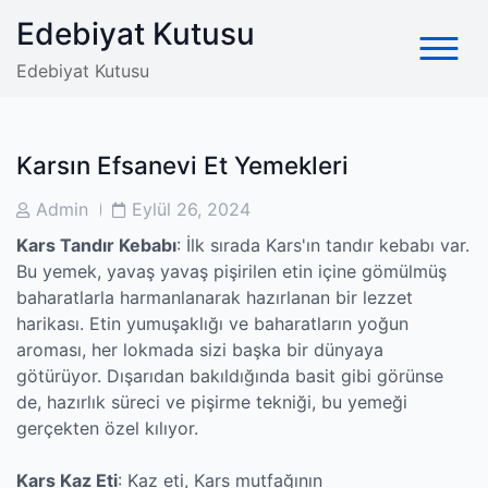
Skip
Edebiyat Kutusu
to
content
Edebiyat Kutusu
Karsın Efsanevi Et Yemekleri
Post
Post
Admin
Eylül 26, 2024
Author
Date
Kars Tandır Kebabı
: İlk sırada Kars'ın tandır kebabı var.
Bu yemek, yavaş yavaş pişirilen etin içine gömülmüş
baharatlarla harmanlanarak hazırlanan bir lezzet
harikası. Etin yumuşaklığı ve baharatların yoğun
aroması, her lokmada sizi başka bir dünyaya
götürüyor. Dışarıdan bakıldığında basit gibi görünse
de, hazırlık süreci ve pişirme tekniği, bu yemeği
gerçekten özel kılıyor.
Kars Kaz Eti
: Kaz eti, Kars mutfağının