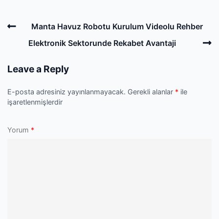
Post
Previous
Manta Havuz Robotu Kurulum Videolu Rehber
navigation
Post
N
Elektronik Sektorunde Rekabet Avantaji
P
Leave a Reply
E-posta adresiniz yayınlanmayacak.
Gerekli alanlar
*
ile
işaretlenmişlerdir
Yorum
*