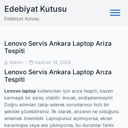
Skip
Edebiyat Kutusu
to
content
Edebiyat Kutusu
Lenovo Servis Ankara Laptop Ariza
Tespiti
Post
Post
Admin
Haziran 14, 2026
Author
Date
Lenovo Servis Ankara Laptop Arıza
Tespiti
Lenovo laptop
kullanıcıları için arıza tespiti, bazen
karmaşık bir süreç olabilir. Ancak, endişelenmeyin!
Doğru adımları takip ederek sorunlarınızı hızlı bir
şekilde çözebilirsiniz. İlk olarak, arızanın ne olduğunu
anlamak önemlidir. Laptopunuz açılmıyorsa, ekran
kararmışsa veya ses çıkmıyorsa, bu durumlar farklı