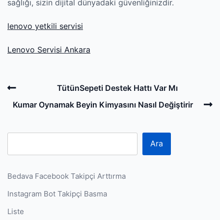
sağlığı, sizin dijital dünyadaki güvenliğinizdir.
lenovo yetkili servisi
Lenovo Servisi Ankara
Post
Previous
TütünSepeti Destek Hattı Var Mı
navigation
Post
N
Kumar Oynamak Beyin Kimyasını Nasıl Değiştirir
P
Ara
Bedava Facebook Takipçi Arttırma
Instagram Bot Takipçi Basma
Liste