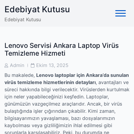
Skip
Edebiyat Kutusu
to
content
Edebiyat Kutusu
Lenovo Servisi Ankara Laptop Virüs
Temizleme Hizmeti
Post
Post
Admin
Ekim 13, 2025
Author
Date
Bu makalede,
Lenovo laptoplar için Ankara’da sunulan
virüs temizleme hizmetlerinin detayları
, avantajları ve
süreci hakkında bilgi verilecektir. Virüslerden kurtulmak
için neler yapabileceğinizi keşfedin. Laptoplar,
günümüzün vazgeçilmez araçlarıdır. Ancak, bir virüs
bulaştığında işler çığırından çıkabilir. Kimi zaman,
bilgisayarımızın yavaşlaması, bazı dosyalarımızın
kaybolması veya gizliliğimizin ihlal edilmesi gibi
sorunlarla karşılaşabiliriz. Peki, bu durumda ne