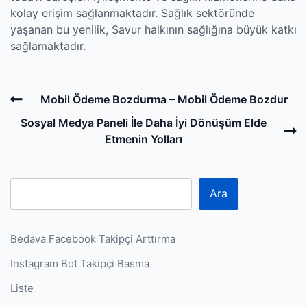
kolay erişim sağlanmaktadır. Sağlık sektöründe
yaşanan bu yenilik, Savur halkının sağlığına büyük katkı
sağlamaktadır.
Post
Previous
Mobil Ödeme Bozdurma – Mobil Ödeme Bozdur
navigation
Post
N
Sosyal Medya Paneli İle Daha İyi Dönüşüm Elde
P
Etmenin Yolları
Ara
Bedava Facebook Takipçi Arttırma
Instagram Bot Takipçi Basma
Liste