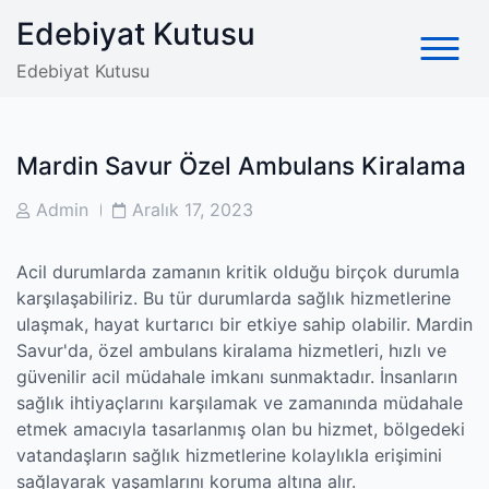
Skip
Edebiyat Kutusu
to
content
Edebiyat Kutusu
Mardin Savur Özel Ambulans Kiralama
Post
Post
Admin
Aralık 17, 2023
Author
Date
Acil durumlarda zamanın kritik olduğu birçok durumla
karşılaşabiliriz. Bu tür durumlarda sağlık hizmetlerine
ulaşmak, hayat kurtarıcı bir etkiye sahip olabilir. Mardin
Savur'da, özel ambulans kiralama hizmetleri, hızlı ve
güvenilir acil müdahale imkanı sunmaktadır. İnsanların
sağlık ihtiyaçlarını karşılamak ve zamanında müdahale
etmek amacıyla tasarlanmış olan bu hizmet, bölgedeki
vatandaşların sağlık hizmetlerine kolaylıkla erişimini
sağlayarak yaşamlarını koruma altına alır.