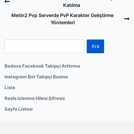
navigation
Post
Katılma
N
Metin2 Pvp Serverde PvP Karakter Geliştirme
P
Yöntemleri
Ara
Bedava Facebook Takipçi Arttırma
Instagram Bot Takipçi Basma
Liste
Reels Izlenme Hilesi Şifresiz
Sayfa Listesi