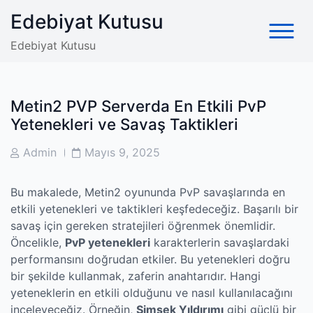
Skip
Edebiyat Kutusu
to
content
Edebiyat Kutusu
Metin2 PVP Serverda En Etkili PvP
Yetenekleri ve Savaş Taktikleri
Post
Post
Admin
Mayıs 9, 2025
Author
Date
Bu makalede, Metin2 oyununda PvP savaşlarında en
etkili yetenekleri ve taktikleri keşfedeceğiz. Başarılı bir
savaş için gereken stratejileri öğrenmek önemlidir.
Öncelikle,
PvP yetenekleri
karakterlerin savaşlardaki
performansını doğrudan etkiler. Bu yetenekleri doğru
bir şekilde kullanmak, zaferin anahtarıdır. Hangi
yeteneklerin en etkili olduğunu ve nasıl kullanılacağını
inceleyeceğiz. Örneğin,
Şimşek Yıldırımı
gibi güçlü bir