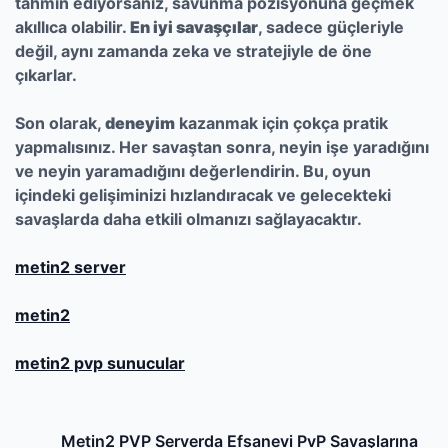
tahmin ediyorsanız, savunma pozisyonuna geçmek
akıllıca olabilir.
En iyi savaşçılar
, sadece güçleriyle
değil, aynı zamanda zeka ve stratejiyle de öne
çıkarlar.
Son olarak,
deneyim
kazanmak için çokça pratik
yapmalısınız. Her savaştan sonra, neyin işe yaradığını
ve neyin yaramadığını değerlendirin. Bu, oyun
içindeki gelişiminizi hızlandıracak ve gelecekteki
savaşlarda daha etkili olmanızı sağlayacaktır.
metin2 server
metin2
metin2 pvp sunucular
Post
Previous
Metin2 PVP Serverda Efsanevi PvP Savaşlarına