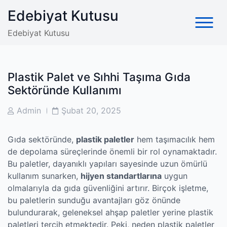
Skip
Edebiyat Kutusu
to
content
Edebiyat Kutusu
Plastik Palet ve Sıhhi Taşıma Gıda
Sektöründe Kullanımı
Post
Post
Admin
Şubat 20, 2025
Author
Date
Gıda sektöründe,
plastik paletler
hem taşımacılık hem
de depolama süreçlerinde önemli bir rol oynamaktadır.
Bu paletler, dayanıklı yapıları sayesinde uzun ömürlü
kullanım sunarken,
hijyen standartlarına
uygun
olmalarıyla da gıda güvenliğini artırır. Birçok işletme,
bu paletlerin sunduğu avantajları göz önünde
bulundurarak, geleneksel ahşap paletler yerine plastik
paletleri tercih etmektedir. Peki, neden plastik paletler