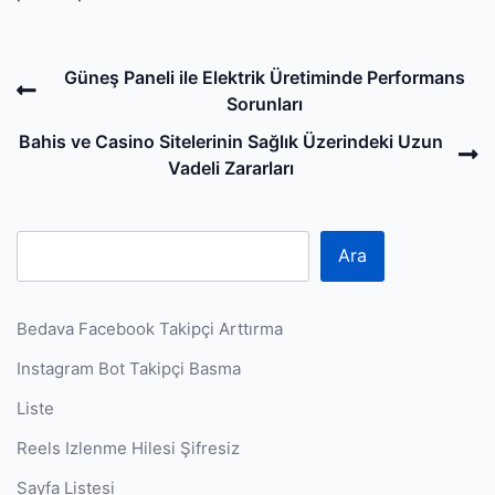
Post
Previous
Güneş Paneli ile Elektrik Üretiminde Performans
navigation
Post
Sorunları
N
Bahis ve Casino Sitelerinin Sağlık Üzerindeki Uzun
P
Vadeli Zararları
Ara
Bedava Facebook Takipçi Arttırma
Instagram Bot Takipçi Basma
Liste
Reels Izlenme Hilesi Şifresiz
Sayfa Listesi