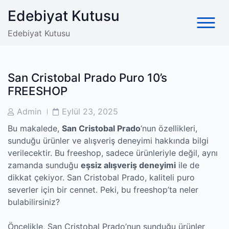
Skip
Edebiyat Kutusu
to
content
Edebiyat Kutusu
San Cristobal Prado Puro 10’s
FREESHOP
Post
Post
Admin
Eylül 23, 2025
Author
Date
Bu makalede,
San Cristobal Prado
‘nun özellikleri,
sunduğu ürünler ve alışveriş deneyimi hakkında bilgi
verilecektir. Bu freeshop, sadece ürünleriyle değil, aynı
zamanda sunduğu
eşsiz alışveriş deneyimi
ile de
dikkat çekiyor. San Cristobal Prado, kaliteli puro
severler için bir cennet. Peki, bu freeshop’ta neler
bulabilirsiniz?
Öncelikle, San Cristobal Prado’nun sunduğu ürünler