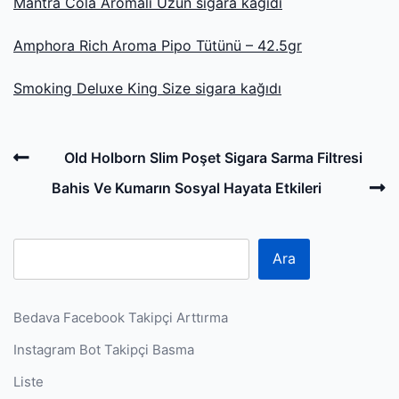
Mantra Cola Aromalı Uzun sigara kağıdı
Amphora Rich Aroma Pipo Tütünü – 42.5gr
Smoking Deluxe King Size sigara kağıdı
Post
Previous
Old Holborn Slim Poşet Sigara Sarma Filtresi
navigation
Post
N
Bahis Ve Kumarın Sosyal Hayata Etkileri
P
Ara
Bedava Facebook Takipçi Arttırma
Instagram Bot Takipçi Basma
Liste