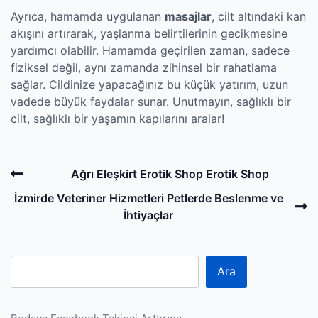
Ayrıca, hamamda uygulanan
masajlar
, cilt altındaki kan
akışını artırarak, yaşlanma belirtilerinin gecikmesine
yardımcı olabilir. Hamamda geçirilen zaman, sadece
fiziksel değil, aynı zamanda zihinsel bir rahatlama
sağlar. Cildinize yapacağınız bu küçük yatırım, uzun
vadede büyük faydalar sunar. Unutmayın, sağlıklı bir
cilt, sağlıklı bir yaşamın kapılarını aralar!
Post
Previous
Ağrı Eleşkirt Erotik Shop Erotik Shop
navigation
Post
N
İzmirde Veteriner Hizmetleri Petlerde Beslenme ve
P
İhtiyaçlar
Ara