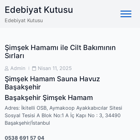
Skip
Edebiyat Kutusu
to
content
Edebiyat Kutusu
Şimşek Hamamı ile Cilt Bakımının
Sırları
Post
Post
Admin
Nisan 11, 2025
Author
Date
Şimşek Hamam Sauna Havuz
Başakşehir
Başakşehir Şimşek Hamam
Adres: İkitelli OSB, Aymakoop Ayakkabıcılar Sitesi
Sosyal Tesisi A Blok No:1 A İç Kapı No : 3, 34490
Başakşehir/İstanbul
0538 691 57 04