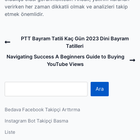
verirken her zaman dikkatli olmak ve analizleri takip
etmek önemlidir.
Post
Previous
PTT Bayram Tatili Kaç Gün 2023 Dini Bayram
navigation
Post
Tatilleri
N
Navigating Success A Beginners Guide to Buying
P
YouTube Views
Ara
Bedava Facebook Takipçi Arttırma
Instagram Bot Takipçi Basma
Liste