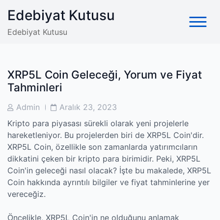
Skip
Edebiyat Kutusu
to
content
Edebiyat Kutusu
XRP5L Coin Geleceği, Yorum ve Fiyat
Tahminleri
Post
Post
Admin
Aralık 23, 2023
Author
Date
Kripto para piyasası sürekli olarak yeni projelerle
hareketleniyor. Bu projelerden biri de XRP5L Coin'dir.
XRP5L Coin, özellikle son zamanlarda yatırımcıların
dikkatini çeken bir kripto para birimidir. Peki, XRP5L
Coin'in geleceği nasıl olacak? İşte bu makalede, XRP5L
Coin hakkında ayrıntılı bilgiler ve fiyat tahminlerine yer
vereceğiz.
Öncelikle, XRP5L Coin'in ne olduğunu anlamak