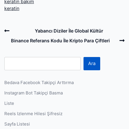
keratin bakım
keratin
Post
Previous
Yabancı Diziler İle Global Kültür
navigation
Post
N
Binance Referans Kodu İle Kripto Para Çiftleri
P
Ara
Bedava Facebook Takipçi Arttırma
Instagram Bot Takipçi Basma
Liste
Reels Izlenme Hilesi Şifresiz
Sayfa Listesi