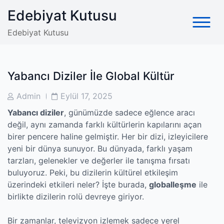
Skip
Edebiyat Kutusu
to
content
Edebiyat Kutusu
Yabancı Diziler İle Global Kültür
Post
Post
Admin
Eylül 17, 2025
Author
Date
Yabancı diziler
, günümüzde sadece eğlence aracı
değil, aynı zamanda farklı kültürlerin kapılarını açan
birer pencere haline gelmiştir. Her bir dizi, izleyicilere
yeni bir dünya sunuyor. Bu dünyada, farklı yaşam
tarzları, gelenekler ve değerler ile tanışma fırsatı
buluyoruz. Peki, bu dizilerin kültürel etkileşim
üzerindeki etkileri neler? İşte burada,
globalleşme
ile
birlikte dizilerin rolü devreye giriyor.
Bir zamanlar, televizyon izlemek sadece yerel