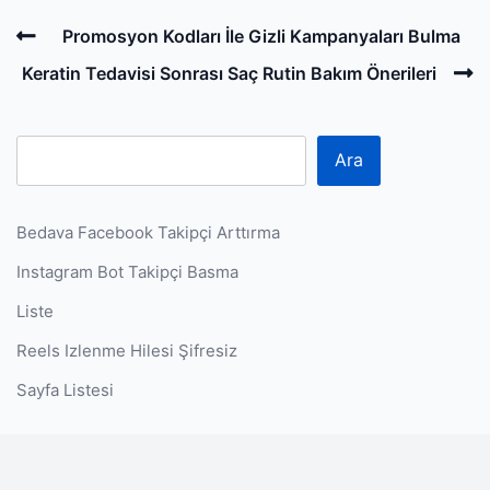
Post
Previous
Promosyon Kodları İle Gizli Kampanyaları Bulma
navigation
Post
N
Keratin Tedavisi Sonrası Saç Rutin Bakım Önerileri
P
Ara
Bedava Facebook Takipçi Arttırma
Instagram Bot Takipçi Basma
Liste
Reels Izlenme Hilesi Şifresiz
Sayfa Listesi