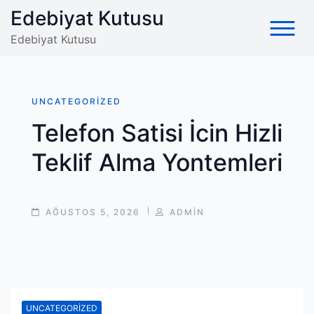
Skip
Edebiyat Kutusu
to
Edebiyat Kutusu
content
UNCATEGORIZED
Telefon Satisi İcin Hizli
Teklif Alma Yontemleri
POST
POST
AĞUSTOS 5, 2026
ADMIN
DATE
AUTHOR
UNCATEGORIZED