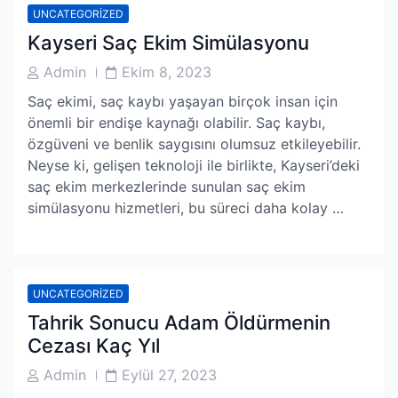
UNCATEGORIZED
Kayseri Saç Ekim Simülasyonu
Post
Post
Admin
Ekim 8, 2023
Author
Date
Saç ekimi, saç kaybı yaşayan birçok insan için
önemli bir endişe kaynağı olabilir. Saç kaybı,
özgüveni ve benlik saygısını olumsuz etkileyebilir.
Neyse ki, gelişen teknoloji ile birlikte, Kayseri’deki
saç ekim merkezlerinde sunulan saç ekim
simülasyonu hizmetleri, bu süreci daha kolay …
UNCATEGORIZED
Tahrik Sonucu Adam Öldürmenin
Cezası Kaç Yıl
Post
Post
Admin
Eylül 27, 2023
Author
Date