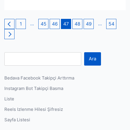
Yazı
Page
…
Page
Page
Page
Page
Page
…
Page
1
45
46
47
48
49
54
sayfalaması
Ara
Bedava Facebook Takipçi Arttırma
Instagram Bot Takipçi Basma
Liste
Reels Izlenme Hilesi Şifresiz
Sayfa Listesi